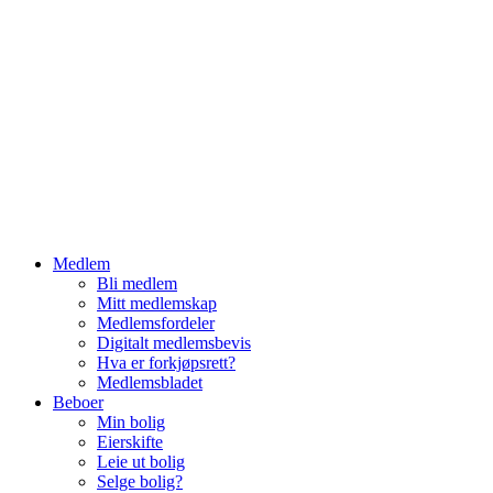
Hopp
til
innhold
Medlem
Bli medlem
Mitt medlemskap
Medlemsfordeler
Digitalt medlemsbevis
Hva er forkjøpsrett?
Medlemsbladet
Beboer
Min bolig
Eierskifte
Leie ut bolig
Selge bolig?