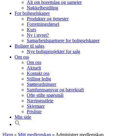
Alt om borettslag og sameier
Nøkkelbestilling
For boligselskaper
Produkter og tjenester
Forretningsførsel
Kurs
Ny i styret?
Samarbeidspartnere for boligselskaper
Boliger til salgs
Nye boligprosjekter for salg
Om oss
Om oss
Aktuelt
Kontakt oss
Stilling ledig
Støtteordninger
Samfunnsansvar og bærekraft
Ofte stilte spørsmål
Næringsutleie
Skjemaer
Prisliste
Min side
Hjem
»
Mitt medlemskap
»
Administrer medlemskap