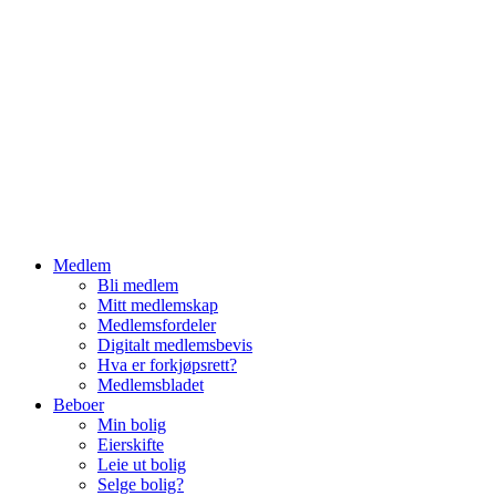
Hopp
til
innhold
Medlem
Bli medlem
Mitt medlemskap
Medlemsfordeler
Digitalt medlemsbevis
Hva er forkjøpsrett?
Medlemsbladet
Beboer
Min bolig
Eierskifte
Leie ut bolig
Selge bolig?