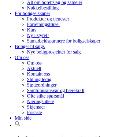
Alt om borettslag og sameier
Nøkkelbestilling
For boligselskaper
Produkter og tjenester
Forretningsførsel
Kurs
Ny i styret?
Samarbeidspartnere for boligselskaper
Boliger til salgs
Nye boligprosjekter for salg
Om oss
Om oss
Aktuelt
Kontakt oss
Stilling ledig
Støtteordninger
Samfunnsansvar og bærekraft
Ofte stilte spørsmål
Næringsutleie
Skjemaer
Prisliste
Min side