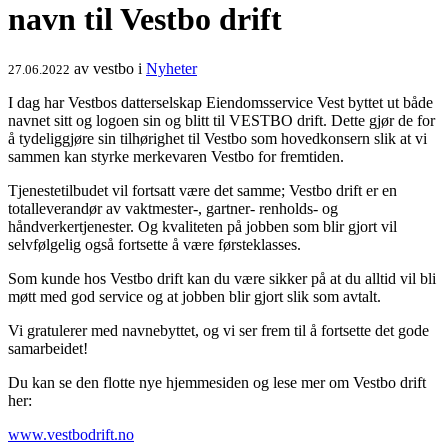
navn til Vestbo drift
av
vestbo
i
Nyheter
27.06.2022
I dag har Vestbos datterselskap Eiendomsservice Vest byttet ut både
navnet sitt og logoen sin og blitt til VESTBO drift. Dette gjør de for
å tydeliggjøre sin tilhørighet til Vestbo som hovedkonsern slik at vi
sammen kan styrke merkevaren Vestbo for fremtiden.
Tjenestetilbudet vil fortsatt være det samme; Vestbo drift er en
totalleverandør av vaktmester-, gartner- renholds- og
håndverkertjenester. Og kvaliteten på jobben som blir gjort vil
selvfølgelig også fortsette å være førsteklasses.
Som kunde hos Vestbo drift kan du være sikker på at du alltid vil bli
møtt med god service og at jobben blir gjort slik som avtalt.
Vi gratulerer med navnebyttet, og vi ser frem til å fortsette det gode
samarbeidet!
Du kan se den flotte nye hjemmesiden og lese mer om Vestbo drift
her:
www.vestbodrift.no