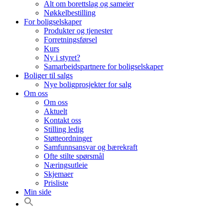
Alt om borettslag og sameier
Nøkkelbestilling
For boligselskaper
Produkter og tjenester
Forretningsførsel
Kurs
Ny i styret?
Samarbeidspartnere for boligselskaper
Boliger til salgs
Nye boligprosjekter for salg
Om oss
Om oss
Aktuelt
Kontakt oss
Stilling ledig
Støtteordninger
Samfunnsansvar og bærekraft
Ofte stilte spørsmål
Næringsutleie
Skjemaer
Prisliste
Min side