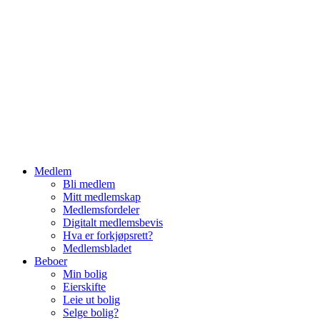
Hopp
til
innhold
Medlem
Bli medlem
Mitt medlemskap
Medlemsfordeler
Digitalt medlemsbevis
Hva er forkjøpsrett?
Medlemsbladet
Beboer
Min bolig
Eierskifte
Leie ut bolig
Selge bolig?